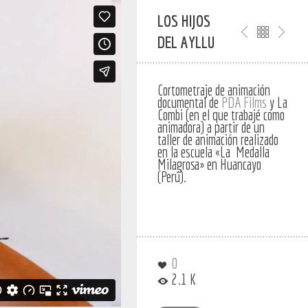
LOS HIJOS
DEL AYLLU
Cortometraje de animación
documental de
PDA Films
y La
Combi (en el que trabajé como
animadora) a partir de un
taller de animación realizado
en la escuela «La Medalla
Milagrosa» en Huancayo
(Perú).
0
2.1 K