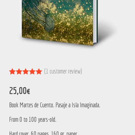
(
1
customer review)
Rated
1
5.00
out of 5
25,00
€
based on
customer
Book Martes de Cuento. Pasaje a Isla Imaginada.
rating
From 0 to 100 years-old.
Hard cover. 60 pages, 160 gr. paper.