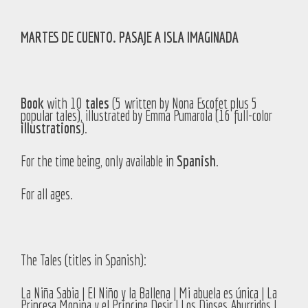
MARTES DE CUENTO. PASAJE A ISLA IMAGINADA
Book
with 10
tales
(5 written by Nona Escofet plus 5
popular tales), illustrated by Emma Pumarola (16 full-color
illustrations
).
For the time being, only available in
Spanish
.
For all ages.
The Tales (titles in Spanish):
La Niña Sabia | El Niño y la Ballena | Mi abuela es única | La
Princesa Monina y el Príncipe Desir | Los Dioses Aburridos |