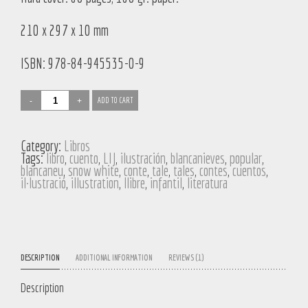
210 x 297 x 10 mm
ISBN: 978-84-945535-0-9
Martes
ADD TO CART
de
Cuento.
Pasaje
a
Category:
Libros
Isla
Tags:
libro
,
cuento
,
LIJ
,
ilustración
,
blancanieves
,
popular
,
Imaginada
blancaneu
,
snow white
,
conte
,
tale
,
tales
,
contes
,
cuentos
,
(book)
il·lustració
,
illustration
,
llibre
,
infantil
,
literatura
quantity
DESCRIPTION
ADDITIONAL INFORMATION
REVIEWS (1)
Description